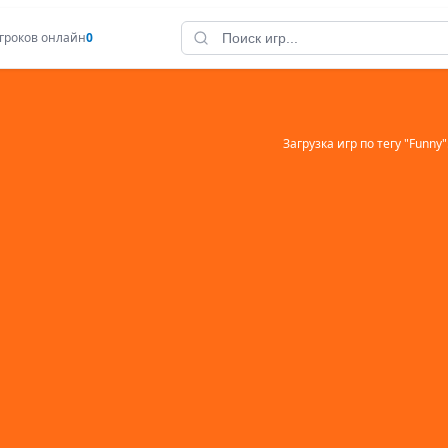
гроков онлайн
0
Загрузка игр по тегу "
Funny
"