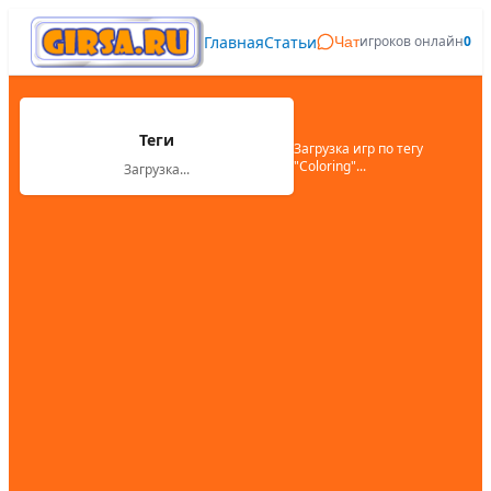
Главная
Статьи
игроков онлайн
0
Чат
Теги
Загрузка игр по тегу
"
Coloring
"...
Загрузка...