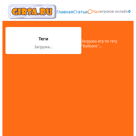
Главная
Статьи
игроков онлайн
0
Чат
Теги
Загрузка игр по тегу
"
Balloons
"...
Загрузка...