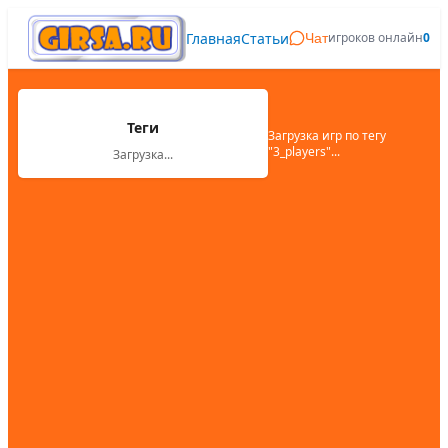
Главная
Статьи
игроков онлайн
0
Чат
Теги
Загрузка игр по тегу
"
3_players
"...
Загрузка...