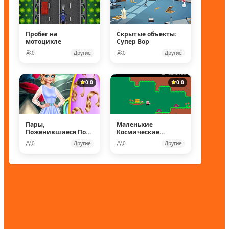
Пробег на
Скрытые объекты:
мотоцикле
Супер Вор
0
Другие
0
Другие
0.0
0.0
Пары,
Маленькие
Поженившиеся Под
Космические
Водой
рейнджеры
0
Другие
0
Другие