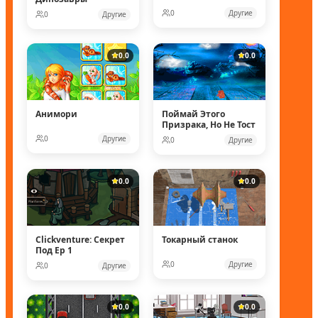
0
Другие
0
Другие
0.0
0.0
Анимори
Поймай Этого
Призрака, Но Не Тост
0
Другие
0
Другие
0.0
0.0
Clickventure: Секрет
Токарный станок
Под Ep 1
0
Другие
0
Другие
0.0
0.0