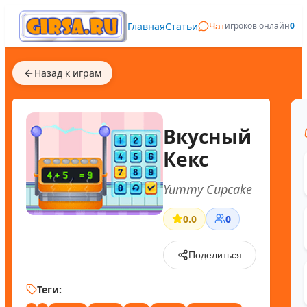
Главная
Статьи
игроков онлайн
0
Чат
Назад к играм
Вкусный
Кекс
Yummy Cupcake
0.0
0
Поделиться
Теги: