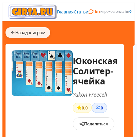
Главная
Статьи
игроков онлайн
0
Чат
Назад к играм
Юконская
Солитер-
ячейка
Yukon Freecell
0.0
0
Поделиться