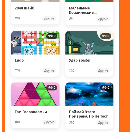
2048 шайб
Маленькие
Космические
рейнджеры
0
Другие
0
Другие
0.0
0.0
Ludo
Удар зомби
0
Другие
0
Другие
0.0
0.0
Три Головоломки
Поймай Этого
Призрака, Но Не Тост
0
Другие
0
Другие