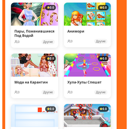
0.0
0.0
Пары, Поженившиеся
Анимори
Под Водой
0
Другие
0
Другие
0.0
0.0
Мода на Карантин
Хула-Хупы Спешат
0
Другие
0
Другие
0.0
0.0