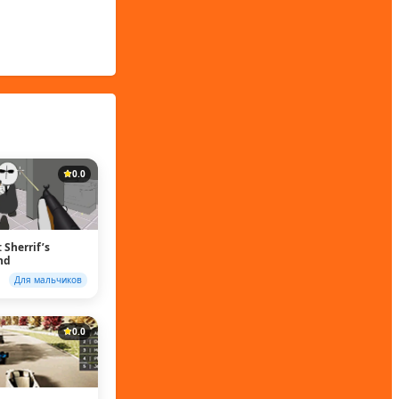
0.0
 Sherrif’s
nd
Для мальчиков
0.0