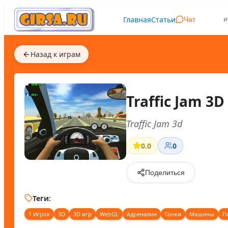
Главная
Статьи
и
Чат
Назад к играм
Traffic Jam 3D
Traffic Jam 3d
0.0
0
Поделиться
Теги:
1 Игрок
3D
3D игр
WebGL
Адреналин
Гонки
Машины
П