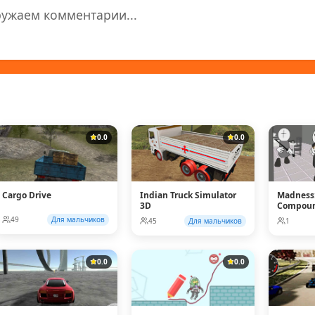
ружаем комментарии...
0.0
0.0
Cargo Drive
Indian Truck Simulator
Madness:
3D
Compou
49
Для мальчиков
45
Для мальчиков
1
0.0
0.0