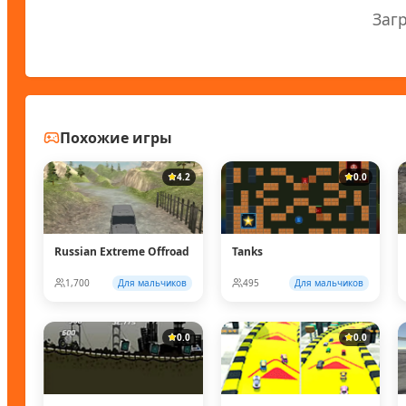
Заг
Похожие игры
4.2
0.0
Russian Extreme Offroad
Tanks
1,700
Для мальчиков
495
Для мальчиков
0.0
0.0