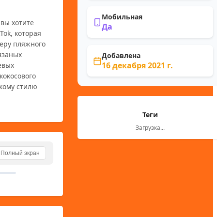
Мобильная
вы хотите 
Да
ok, которая 
еру пляжного 
язаных 
Добавлена
16 декабря 2021 г.
вых 
окосового 
ому стилю 
Теги
Загрузка...
Полный экран