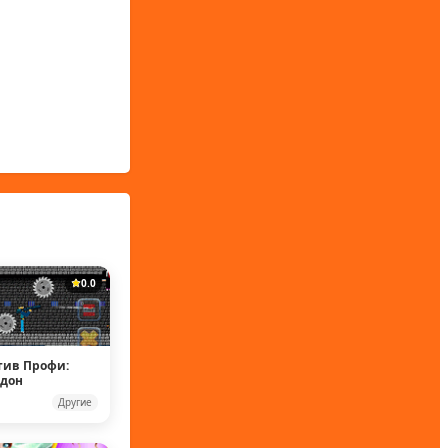
0.0
тив Профи:
ддон
Другие