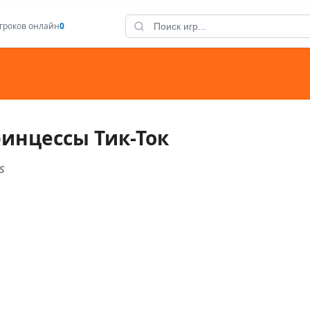
гроков онлайн
0
инцессы Тик-Ток
s