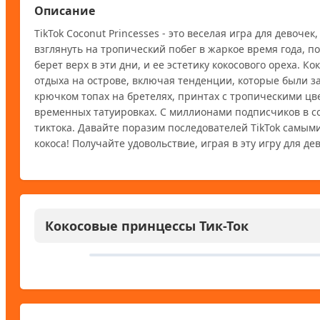
Описание
TikTok Coconut Princesses - это веселая игра для девоче
взглянуть на тропический побег в жаркое время года, п
берет верх в эти дни, и ее эстетику кокосового ореха.
отдыха на острове, включая тенденции, которые были за
крючком топах на бретелях, принтах с тропическими цв
временных татуировках. С миллионами подписчиков в со
тиктока. Давайте поразим последователей TikTok самы
кокоса! Получайте удовольствие, играя в эту игру для дево
Кокосовые принцессы Тик-Ток