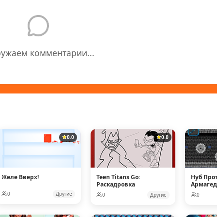
ружаем комментарии...
0.0
0.0
Желе Вверх!
Teen Titans Go:
Нуб Про
Раскадровка
Армаге
0
Другие
0
Другие
0