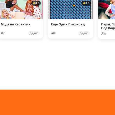
0.0
0.0
Мода на Карантин
Еще Один Пиконоид
Пары, 
Под Вод
0
Другие
0
Другие
0