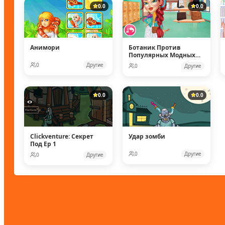
0.0
0.0
Анимори
Ботаник Против
Популярных Модных
Кукол
0
Другие
0
Другие
0.0
0.0
Clickventure: Секрет
Удар зомби
Под Ep 1
0
Другие
0
Другие