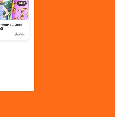
0.0
Поженившиеся
ой
Другие