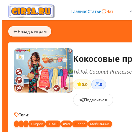
Главная
Статьи
и
Чат
Назад к играм
Кокосовые пр
TikTok Coconut Princesse
0.0
0
Поделиться
Теги:
1 Игрок
HTML5
iPad
iPhone
Мобильные