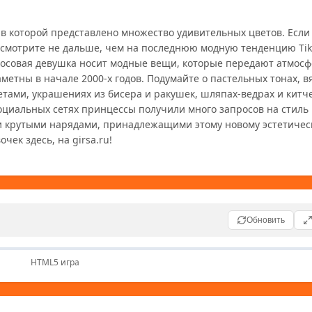
к, в которой представлено множество удивительных цветов. Если 
осмотрите не дальше, чем на последнюю модную тенденцию TikT
 Кокосовая девушка носит модные вещи, которые передают атмосф
метны в начале 2000-х годов. Подумайте о пастельных тонах, в
етами, украшениях из бисера и ракушек, шляпах-ведрах и китче
циальных сетях принцессы получили много запросов на стиль к
ми крутыми нарядами, принадлежащими этому новому эстетическ
чек здесь, на girsa.ru!
Обновить
HTML5 игра