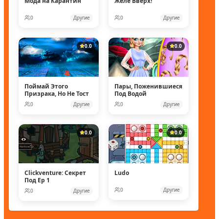
Мода на Карантин
Желе Вверх!
0
Другие
0
Другие
0.0
0.0
Поймай Этого
Пары, Поженившиеся
Призрака, Но Не Тост
Под Водой
0
Другие
0
Другие
0.0
0.0
Clickventure: Секрет
Ludo
Под Ep 1
0
Другие
0
Другие