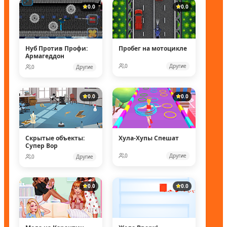
0.0
0.0
Нуб Против Профи:
Пробег на мотоцикле
Армагеддон
0
Другие
0
Другие
0.0
0.0
Скрытые объекты:
Хула-Хупы Спешат
Супер Вор
0
Другие
0
Другие
0.0
0.0