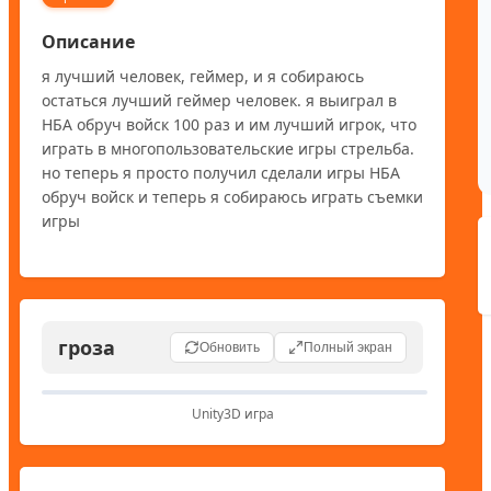
Описание
я лучший человек, геймер, и я собираюсь 
остаться лучший геймер человек. я выиграл в 
НБА обруч войск 100 раз и им лучший игрок, что 
играть в многопользовательские игры стрельба. 
но теперь я просто получил сделали игры НБА 
обруч войск и теперь я собираюсь играть съемки 
игры
гроза
🎮
Обновить
Полный экран
Unity3D игра
Unity3D игра
Для запуска Unity3D игр требуется Unity
Web Player