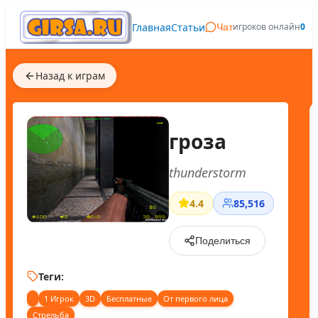
Главная
Статьи
игроков онлайн
0
Чат
Назад к играм
гроза
thunderstorm
4.4
85,516
Поделиться
Теги:
1 Игрок
3D
Бесплатные
От первого лица
Стрельба