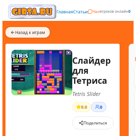
Главная
Статьи
игроков онлайн
0
Чат
Назад к играм
Слайдер
для
Тетриса
Tetris Slider
0.0
0
Поделиться