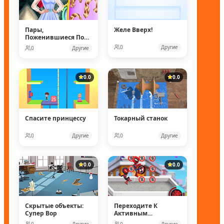
Пары,
Желе Вверх!
Поженившиеся Под
Водой
0
Другие
0
Другие
0.0
0.0
Спасите принцессу
Токарный станок
0
Другие
0
Другие
0.0
0.0
Скрытые объекты:
Переходите К
Супер Вор
Активным
Действиям
0
Другие
0
Другие