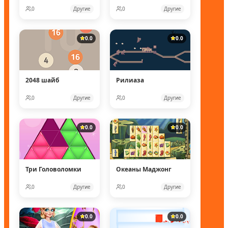
0
Другие
0
Другие
0.0
0.0
2048 шайб
Рилиаза
0
Другие
0
Другие
0.0
0.0
Три Головоломки
Океаны Маджонг
0
Другие
0
Другие
0.0
0.0