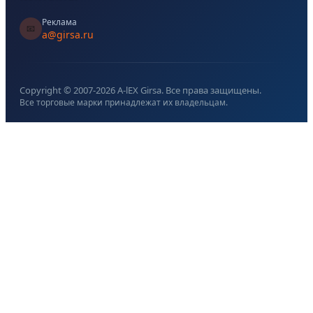
Реклама
📧
a@girsa.ru
Copyright © 2007-
2026
A-lEX Girsa. Все права защищены.
Все торговые марки принадлежат их владельцам.