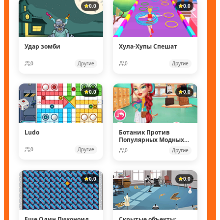
0.0
0.0
Удар зомби
Хула-Хупы Спешат
0
Другие
0
Другие
0.0
0.0
Ludo
Ботаник Против
Популярных Модных
Кукол
0
Другие
0
Другие
0.0
0.0
Еще Один Пиконоид
Скрытые объекты: