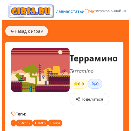
Главная
Статьи
игроков онлайн
0
Чат
Назад к играм
Террамино
Terramino
0.0
0
Поделиться
Теги:
1 Игрок
HTML5
Блоки