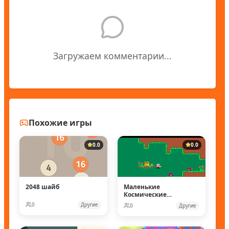
Загружаем комментарии...
Похожие игры
0.0
0.0
2048 шайб
Маленькие
Космические
рейнджеры
0
Другие
0
Другие