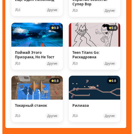
Супер Вор
0
Другие
0
Другие
0.0
0.0
Поймай Этого
Teen Titans Go:
Призрака, Но Не Тост
Раскадровка
0
Другие
0
Другие
0.0
0.0
Токарный станок
Рилиаза
0
Другие
0
Другие