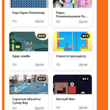
Еще Один Пиконоид
Пары,
Поженившиеся Под
Водой
0
Другие
0
Другие
0.0
0.0
Удар зомби
Спасите принцессу
0
Другие
0
Другие
0.0
0.0
Скрытые объекты:
Наглый Мяч
Супер Вор
0
Другие
0
Другие