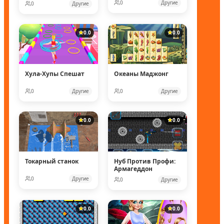
0
Другие
0
Другие
0.0
0.0
Хула-Хупы Спешат
Океаны Маджонг
0
Другие
0
Другие
0.0
0.0
Токарный станок
Нуб Против Профи:
Армагеддон
0
Другие
0
Другие
0.0
0.0