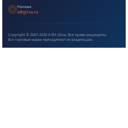
Реклама
📧
a@girsa.ru
Copyright © 2007-
2026
A-lEX Girsa. Все права защищены.
Все торговые марки принадлежат их владельцам.