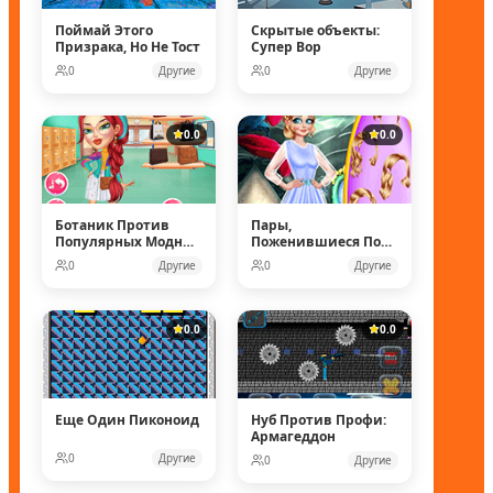
Поймай Этого
Скрытые объекты:
Призрака, Но Не Тост
Супер Вор
0
Другие
0
Другие
0.0
0.0
Ботаник Против
Пары,
Популярных Модных
Поженившиеся Под
Кукол
Водой
0
Другие
0
Другие
0.0
0.0
Еще Один Пиконоид
Нуб Против Профи:
Армагеддон
0
Другие
0
Другие