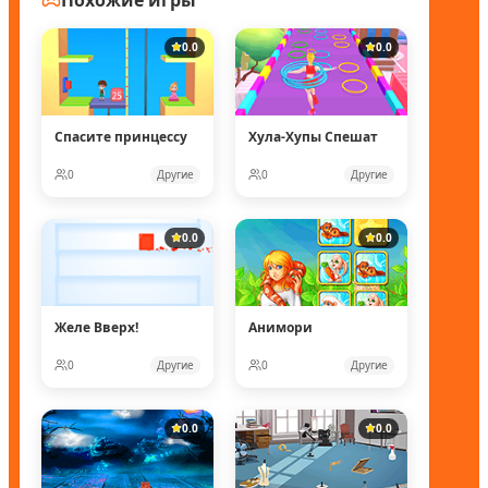
0.0
0.0
Спасите принцессу
Хула-Хупы Спешат
0
Другие
0
Другие
0.0
0.0
Желе Вверх!
Анимори
0
Другие
0
Другие
0.0
0.0