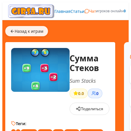
Главная
Статьи
игроков онлайн
0
Чат
Назад к играм
Сумма
Стеков
Sum Stacks
0.0
0
Поделиться
Теги: