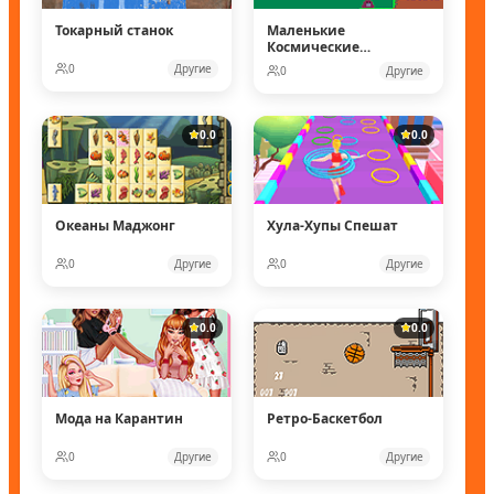
Токарный станок
Маленькие
Космические
рейнджеры
0
Другие
0
Другие
0.0
0.0
Океаны Маджонг
Хула-Хупы Спешат
0
Другие
0
Другие
0.0
0.0
Мода на Карантин
Ретро-Баскетбол
0
Другие
0
Другие