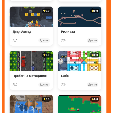
0.0
0.0
Дядя Ахмед
Рилиаза
0
Другие
0
Другие
0.0
0.0
Пробег на мотоцикле
Ludo
0
Другие
0
Другие
0.0
0.0