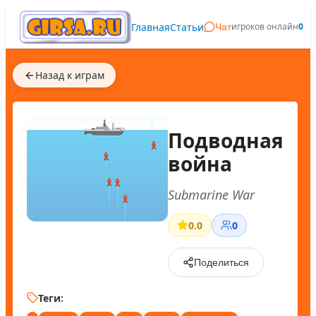
Главная
Статьи
игроков онлайн
0
Чат
Назад к играм
Подводная
война
Submarine War
0.0
0
Поделиться
Теги: