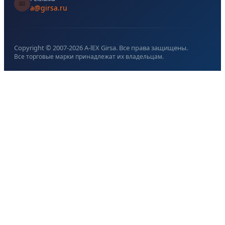
📧
a@girsa.ru
Copyright © 2007-
2026
A-lEX Girsa. Все права защищены.
Все торговые марки принадлежат их владельцам.