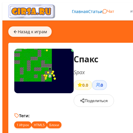
Главная
Статьи
и
Чат
Назад к играм
Спакс
Spax
0.0
0
Поделиться
Теги:
1 Игрок
HTML5
Блоки