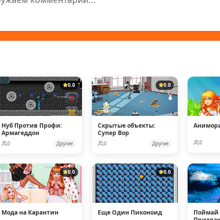
0.0
0.0
Нуб Против Профи:
Скрытые объекты:
Анимор
Армагеддон
Супер Вор
0
0
Другие
0
Другие
0.0
0.0
Мода на Карантин
Еще Один Пиконоид
Поймай 
Призрака