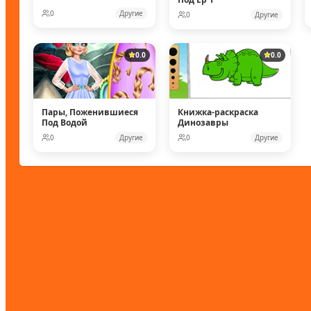
0
Другие
0
Другие
0.0
0.0
Пары, Поженившиеся
Книжка-раскраска
Под Водой
Динозавры
0
Другие
0
Другие