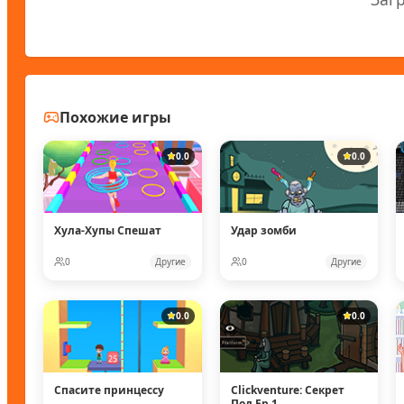
Похожие игры
0.0
0.0
Хула-Хупы Спешат
Удар зомби
0
Другие
0
Другие
0.0
0.0
Спасите принцессу
Clickventure: Секрет
Под Ep 1