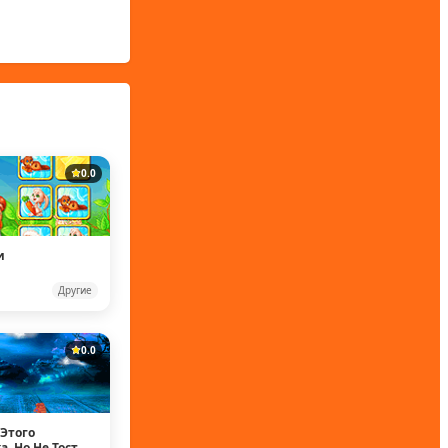
0.0
и
Другие
0.0
Этого
, Но Не Тост