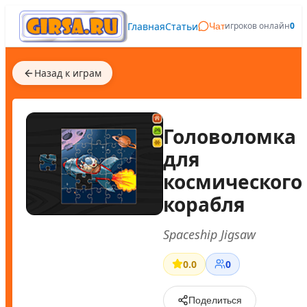
Главная
Статьи
игроков онлайн
0
Чат
Назад к играм
Головоломка
для
космического
корабля
Spaceship Jigsaw
0.0
0
Поделиться