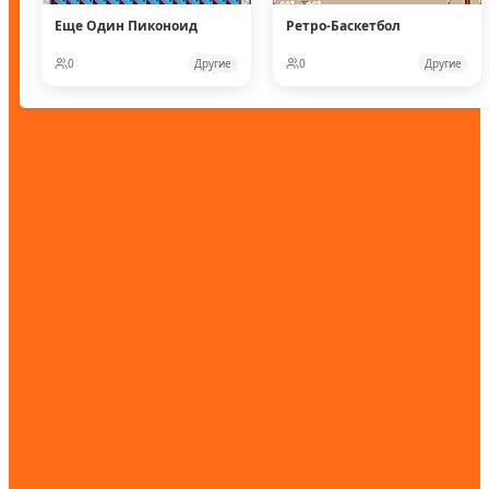
Еще Один Пиконоид
Ретро-Баскетбол
0
Другие
0
Другие