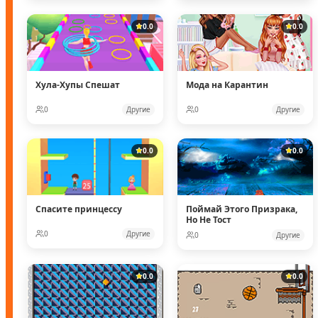
0.0
0.0
Хула-Хупы Спешат
Мода на Карантин
0
Другие
0
Другие
0.0
0.0
Спасите принцессу
Поймай Этого Призрака,
Но Не Тост
0
Другие
0
Другие
0.0
0.0