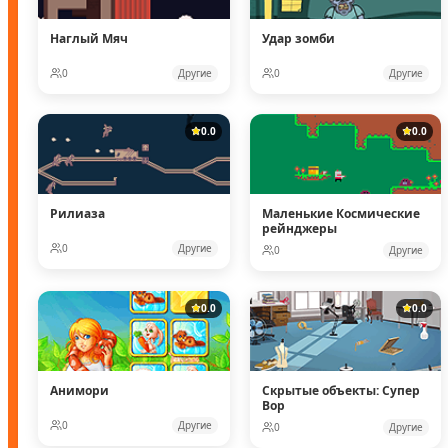
Наглый Мяч
Удар зомби
0
Другие
0
Другие
0.0
0.0
Рилиаза
Маленькие Космические
рейнджеры
0
Другие
0
Другие
0.0
0.0
Анимори
Скрытые объекты: Супер
Вор
0
Другие
0
Другие