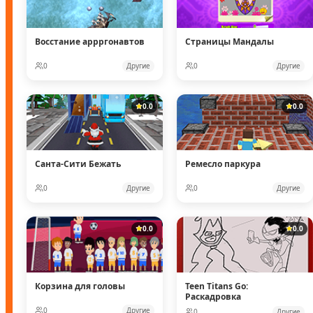
Восстание аррргонавтов
Страницы Мандалы
0
Другие
0
Другие
0.0
0.0
Санта-Сити Бежать
Ремесло паркура
0
Другие
0
Другие
0.0
0.0
Корзина для головы
Teen Titans Go:
Раскадровка
0
Другие
0
Другие