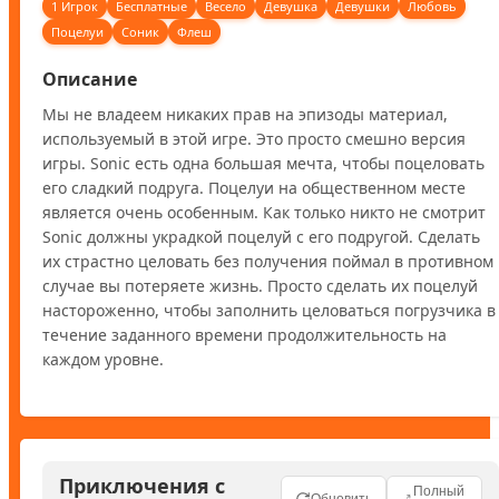
1 Игрок
Бесплатные
Весело
Девушка
Девушки
Любовь
Поцелуи
Соник
Флеш
Описание
Мы не владеем никаких прав на эпизоды материал, 
используемый в этой игре. Это просто смешно версия 
игры. Sonic есть одна большая мечта, чтобы поцеловать 
его сладкий подруга. Поцелуи на общественном месте 
является очень особенным. Как только никто не смотрит 
Sonic должны украдкой поцелуй с его подругой. Сделать 
их страстно целовать без получения поймал в противном 
случае вы потеряете жизнь. Просто сделать их поцелуй 
настороженно, чтобы заполнить целоваться погрузчика в 
течение заданного времени продолжительность на 
каждом уровне.
Приключения с
Полный
Обновить