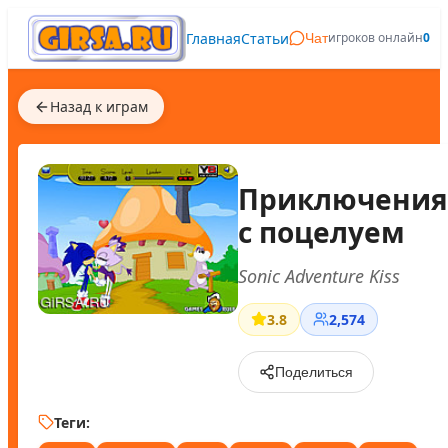
Главная
Статьи
игроков онлайн
0
Чат
Назад к играм
Приключения
с поцелуем
Sonic Adventure Kiss
3.8
2,574
Поделиться
Теги: