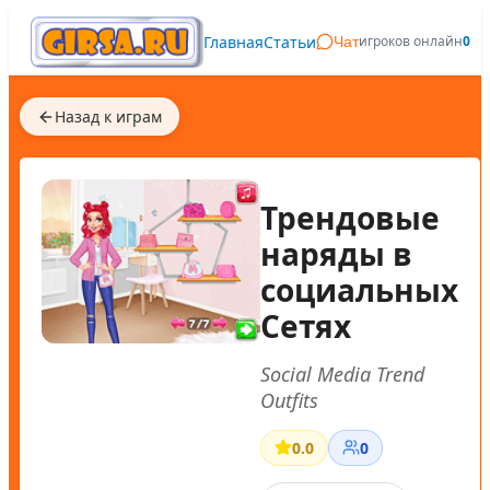
Главная
Статьи
игроков онлайн
0
Чат
Назад к играм
Трендовые
наряды в
социальных
Сетях
Social Media Trend
Outfits
0.0
0