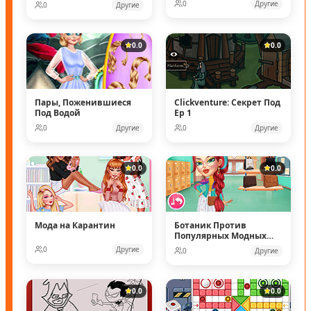
0
Другие
0
Другие
0.0
0.0
Пары, Поженившиеся
Clickventure: Секрет Под
Под Водой
Ep 1
0
Другие
0
Другие
0.0
0.0
Мода на Карантин
Ботаник Против
Популярных Модных
Кукол
0
Другие
0
Другие
0.0
0.0