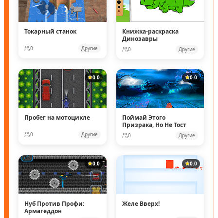
Токарный станок
Книжка-раскраска
Динозавры
0
Другие
0
Другие
0.0
0.0
Пробег на мотоцикле
Поймай Этого
Призрака, Но Не Тост
0
Другие
0
Другие
0.0
0.0
Нуб Против Профи:
Желе Вверх!
Армагеддон