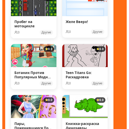
Пробег на
Желе Вверх!
мотоцикле
0
Другие
0
Другие
0.0
0.0
Ботаник Против
Teen Titans Go:
Популярных Модных
Раскадровка
Кукол
0
Другие
0
Другие
0.0
0.0
Пары,
Книжка-раскраска
Поженившиеся Под
Динозавры