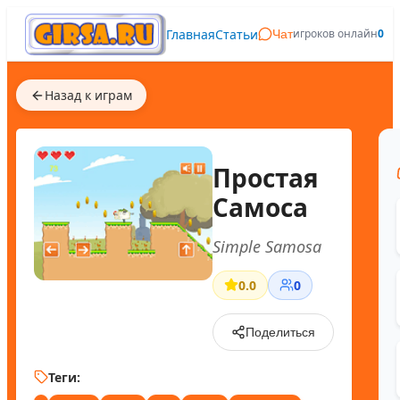
Главная
Статьи
игроков онлайн
0
Чат
Назад к играм
Простая
Самоса
Simple Samosa
0.0
0
Поделиться
Теги: