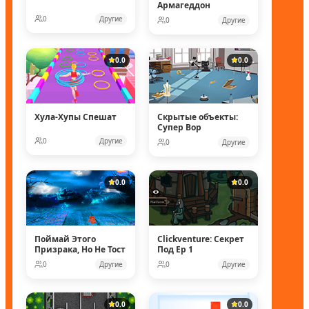
Армагеддон
0
Другие
0
Другие
0.0
0.0
Хула-Хупы Спешат
Скрытые объекты:
Супер Вор
0
Другие
0
Другие
0.0
0.0
Поймай Этого
Clickventure: Секрет
Призрака, Но Не Тост
Под Ep 1
0
Другие
0
Другие
0.0
0.0