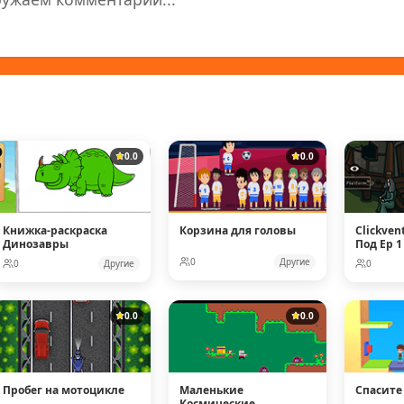
0.0
0.0
Книжка-раскраска
Корзина для головы
Clickven
Динозавры
Под Ep 1
0
Другие
0
Другие
0
0.0
0.0
Пробег на мотоцикле
Маленькие
Спасите
Космические