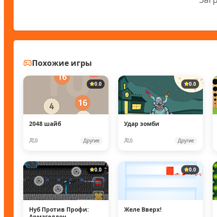
Похожие игры
0.0
0.0
2048 шайб
Удар зомби
0
Другие
0
Другие
0.0
0.0
Нуб Против Профи:
Желе Вверх!
Армагеддон