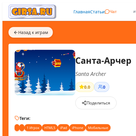
Главная
Статьи
и
Чат
Назад к играм
Санта-Арчер
Santa Archer
0.0
0
Поделиться
Теги:
1 Игрок
HTML5
iPad
iPhone
Мобильные