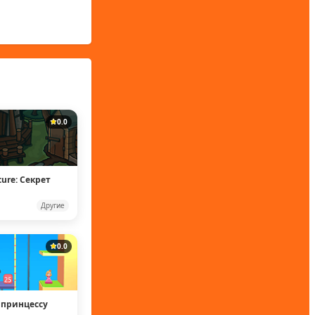
0.0
ture: Секрет
Другие
0.0
 принцессу