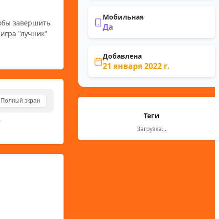
Мобильная
обы завершить 
Да
гра "лучник" 
Добавлена
21 января 2022 г.
Полный экран
Теги
Загрузка...