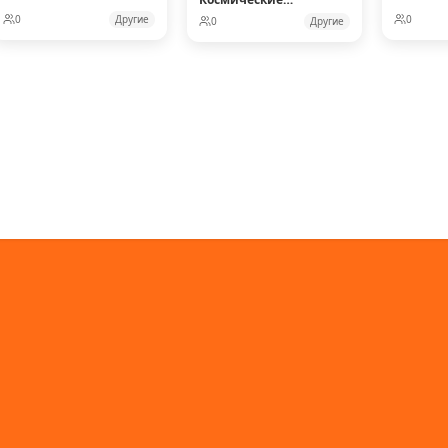
рейнджеры
0
Другие
0
0
Другие