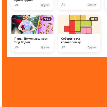
0
Другие
0
Другие
0.0
0.0
Пары, Поженившиеся
Соберите их
Под Водой
головоломку
0
Другие
0
Другие