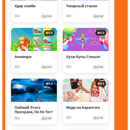
Удар зомби
Токарный станок
0
Другие
0
Другие
0.0
0.0
Анимори
Хула-Хупы Спешат
0
Другие
0
Другие
0.0
0.0
Поймай Этого
Мода на Карантин
Призрака, Но Не Тост
0
Другие
0
Другие