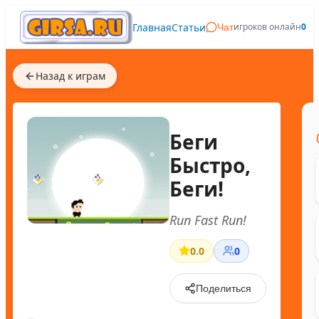
Главная
Статьи
игроков онлайн
0
Чат
Назад к играм
Беги
Быстро,
Беги!
Run Fast Run!
0.0
0
Поделиться