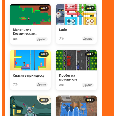
0.0
0.0
Маленькие
Ludo
Космические
рейнджеры
0
Другие
0
Другие
0.0
0.0
Спасите принцессу
Пробег на
мотоцикле
0
Другие
0
Другие
0.0
0.0