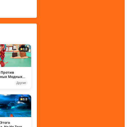
0.0
 Против
рных Модных
Другие
0.0
Этого
, Но Не Тост