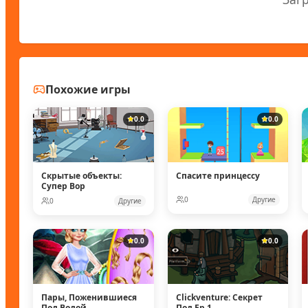
Похожие игры
0.0
0.0
Скрытые объекты:
Спасите принцессу
Супер Вор
0
Другие
0
Другие
0.0
0.0
Пары, Поженившиеся
Clickventure: Секрет
Под Водой
Под Ep 1