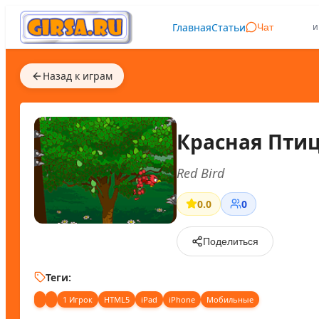
Главная
Статьи
и
Чат
Назад к играм
Красная Пти
Red Bird
0.0
0
Поделиться
Теги:
1 Игрок
HTML5
iPad
iPhone
Мобильные