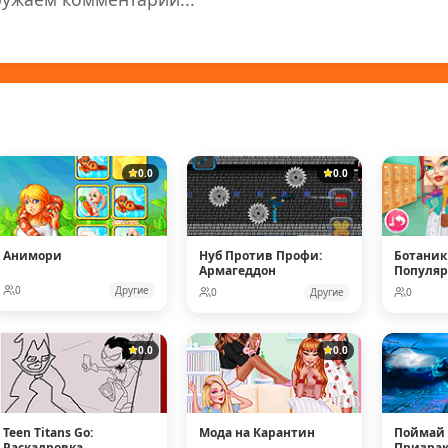
0.0
0.0
Анимори
Нуб Против Профи:
Ботаник
Армагеддон
Популя
Кукол
0
Другие
0
Другие
0
0.0
0.0
Teen Titans Go:
Мода на Карантин
Поймай 
Раскадровка
Призрака