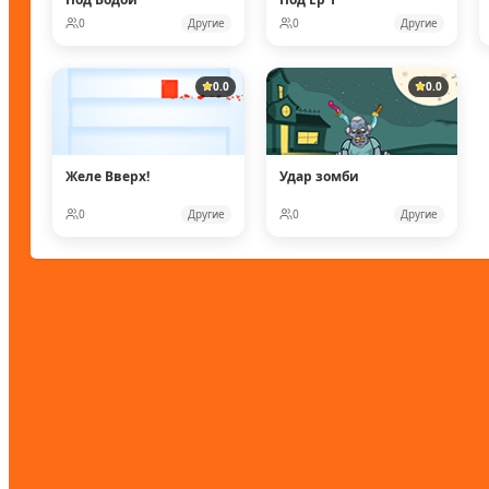
0
Другие
0
Другие
0.0
0.0
Желе Вверх!
Удар зомби
0
Другие
0
Другие