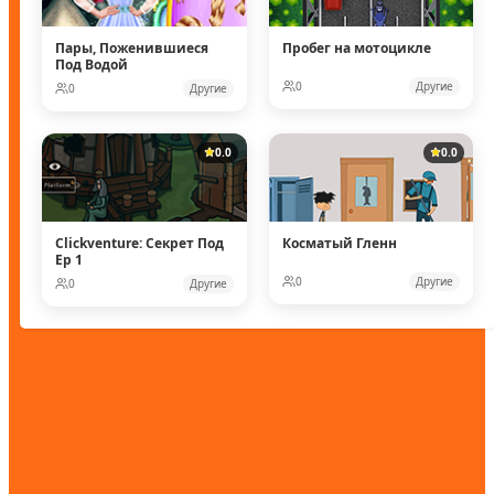
Пары, Поженившиеся
Пробег на мотоцикле
Под Водой
0
Другие
0
Другие
0.0
0.0
Clickventure: Секрет Под
Косматый Гленн
Ep 1
0
Другие
0
Другие