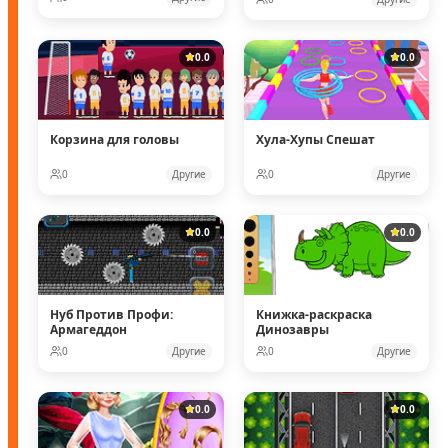
0.0
0.0
Корзина для головы
Хула-Хупы Спешат
0
Другие
0
Другие
0.0
0.0
Нуб Против Профи:
Книжка-раскраска
Армагеддон
Динозавры
0
Другие
0
Другие
0.0
0.0