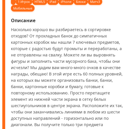
1 Игрок
HTML5
iPad
iPhone
Блоки
Матч3
Мобильные
Описание
Насколько хорошо вы разбираетесь в сортировке 
отходов? От прохладных банок до симпатичных 
картонных коробок мы нашли 7 ключевых предметов, 
которые с радостью будут промыты и переработаны, а 
не отправлены на свалку. Можете ли вы выровнять 
фигуры и заполнить части мусорного бака, чтобы они 
исчезли? Мы дадим вам много-много очков в качестве 
награды, обещаю! В этой игре есть 60 полных уровней, 
на которых вы можете организовать банки, банки, 
банки, картонные коробки и бумагу, готовые к 
повторному использованию. Просто перетащите 
элемент из нижней части экрана в сетку белых 
шестиугольников в центре экрана. Расположите их так, 
чтобы они заканчивались линиями в любом из шести 
доступных направлений - горизонтально или по 
диагонали. Вы получите только три предмета 