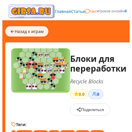
Главная
Статьи
игроков онлайн
0
Чат
Назад к играм
Блоки для
переработки
Recycle Blocks
0.0
0
Поделиться
Теги: