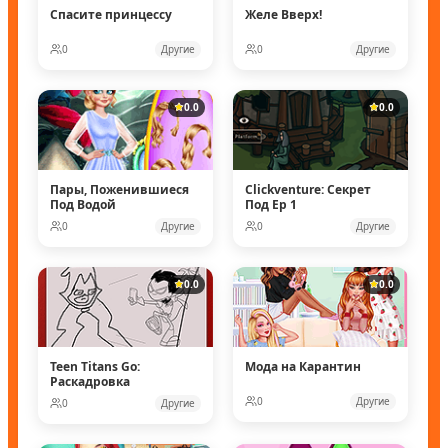
Спасите принцессу
Желе Вверх!
0
Другие
0
Другие
0.0
0.0
Пары, Поженившиеся
Clickventure: Секрет
Под Водой
Под Ep 1
0
Другие
0
Другие
0.0
0.0
Teen Titans Go:
Мода на Карантин
Раскадровка
0
Другие
0
Другие