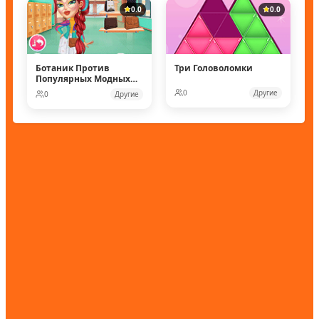
0.0
0.0
Ботаник Против
Три Головоломки
Популярных Модных
Кукол
0
Другие
0
Другие