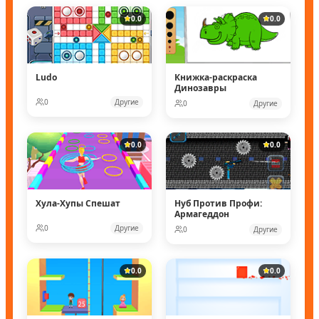
0.0
0.0
Ludo
Книжка-раскраска
Динозавры
0
Другие
0
Другие
0.0
0.0
Хула-Хупы Спешат
Нуб Против Профи:
Армагеддон
0
Другие
0
Другие
0.0
0.0