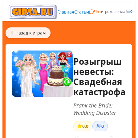
Главная
Статьи
игроков онлайн
0
Чат
Назад к играм
Розыгрыш
невесты:
Свадебная
катастрофа
Prank the Bride:
Wedding Disaster
0.0
0