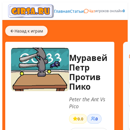
Главная
Статьи
игроков онлайн
0
Чат
Назад к играм
Муравей
Петр
Против
Пико
Peter the Ant Vs
Pico
0.0
0