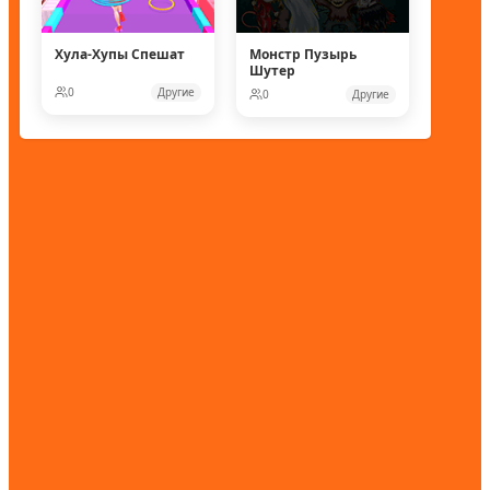
Хула-Хупы Спешат
Монстр Пузырь
Шутер
0
Другие
0
Другие