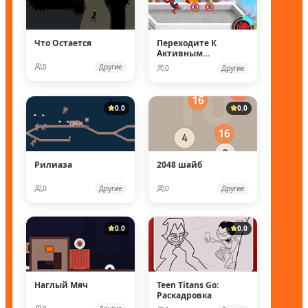
Что Остается
Переходите К
Активным
Действиям
0
Другие
0
Другие
0.0
0.0
Рилиаза
2048 шайб
0
Другие
0
Другие
0.0
0.0
Наглый Мяч
Teen Titans Go:
Раскадровка