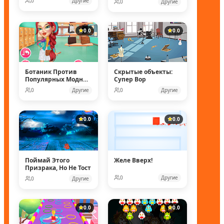
0
Другие
0
Другие
0.0
0.0
Ботаник Против
Скрытые объекты:
Популярных Модных
Супер Вор
Кукол
0
Другие
0
Другие
0.0
0.0
Поймай Этого
Желе Вверх!
Призрака, Но Не Тост
0
Другие
0
Другие
0.0
0.0