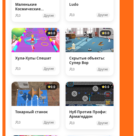
Маленькие
Ludo
Космические
рейнджеры
0
Другие
0
Другие
0.0
0.0
Хула-Хупы Спешат
Скрытые объекты:
Супер Вор
0
Другие
0
Другие
0.0
0.0
Токарный станок
Нуб Против Профи:
Армагеддон
0
Другие
0
Другие