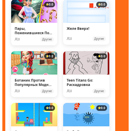
0.0
0.0
Пары,
Желе Вверх!
Поженившиеся Под
Водой
0
Другие
0
Другие
0.0
0.0
Ботаник Против
Teen Titans Go:
Популярных Модных
Раскадровка
Кукол
0
Другие
0
Другие
0.0
0.0