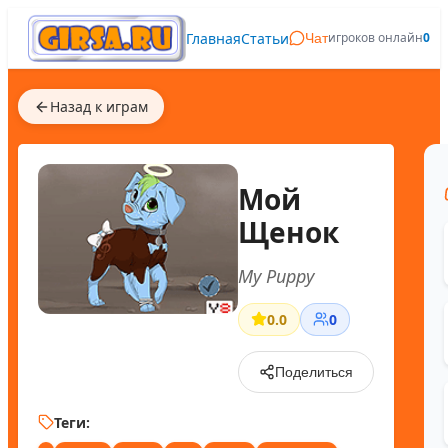
Главная
Статьи
игроков онлайн
0
Чат
Назад к играм
Мой
Щенок
My Puppy
0.0
0
Поделиться
Теги: