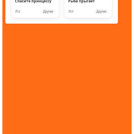
Спасите принцессу
Рыба Прыгает
0
Другие
0
Другие