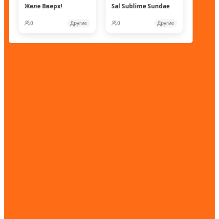
Желе Вверх!
Sal Sublime Sundae
0
Другие
0
Другие