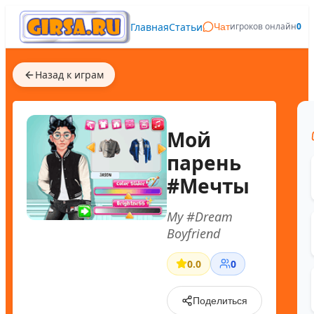
Главная
Статьи
игроков онлайн
0
Чат
Назад к играм
Мой
парень
#Мечты
My #Dream
Boyfriend
0.0
0
Поделиться