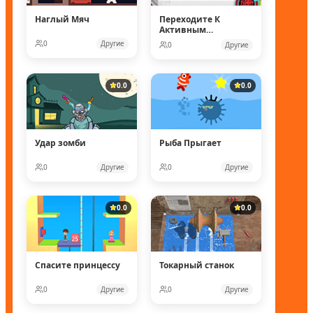
Наглый Мяч
Переходите К
Активным
Действиям
0
Другие
0
Другие
0.0
0.0
Удар зомби
Рыба Прыгает
0
Другие
0
Другие
0.0
0.0
Спасите принцессу
Токарный станок
0
Другие
0
Другие