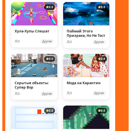
0.0
0.0
Хула-Хупы Спешат
Поймай Этого
Призрака, Но Не Тост
0
Другие
0
Другие
0.0
0.0
Скрытые объекты:
Мода на Карантин
Супер Вор
0
Другие
0
Другие
0.0
0.0