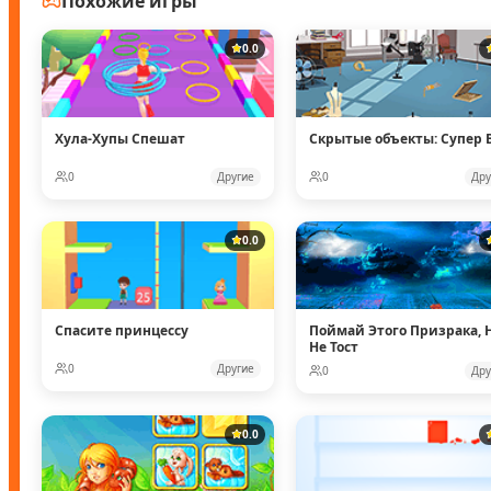
Похожие игры
0.0
Хула-Хупы Спешат
Скрытые объекты: Супер 
0
Другие
0
Дру
0.0
Спасите принцессу
Поймай Этого Призрака, 
Не Тост
0
Другие
0
Дру
0.0