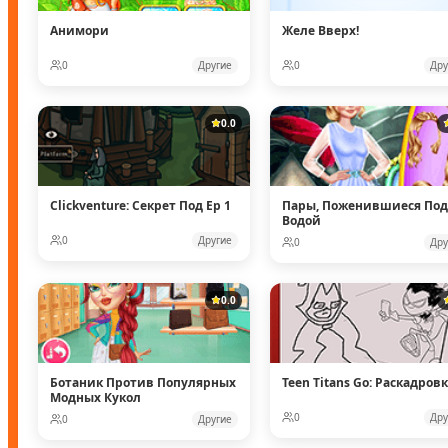
Анимори
Желе Вверх!
0
Другие
0
Дру
0.0
Clickventure: Секрет Под Ep 1
Пары, Поженившиеся Под
Водой
0
Другие
0
Дру
0.0
Ботаник Против Популярных
Teen Titans Go: Раскадров
Модных Кукол
0
Дру
0
Другие