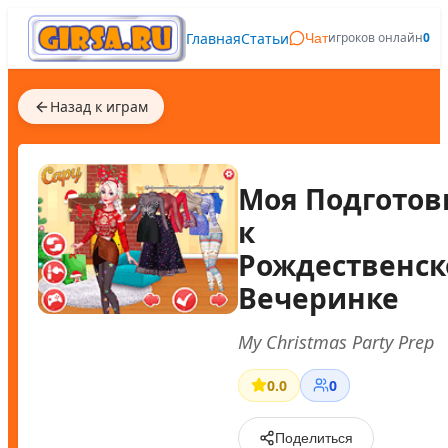
Главная
Статьи
игроков онлайн
0
Чат
Назад к играм
Моя Подготов
к
Рождественск
Вечеринке
My Christmas Party Prep
0.0
0
Поделиться