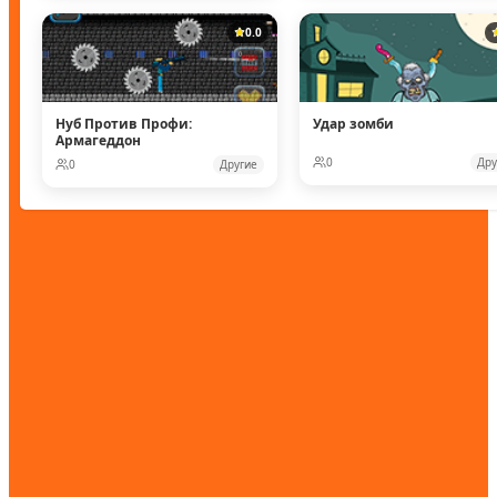
0.0
Нуб Против Профи:
Удар зомби
Армагеддон
0
Дру
0
Другие