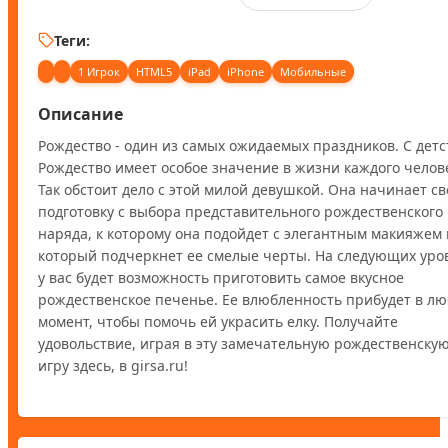
Теги:
1 Игрок
HTML5
iPad
iPhone
Мобильные
Описание
Рождество - один из самых ожидаемых праздников. С детст
Рождество имеет особое значение в жизни каждого челове
Так обстоит дело с этой милой девушкой. Она начинает св
подготовку с выбора представительного рождественского 
наряда, к которому она подойдет с элегантным макияжем и
который подчеркнет ее смелые черты. На следующих уров
у вас будет возможность приготовить самое вкусное 
рождественское печенье. Ее влюбленность прибудет в лю
момент, чтобы помочь ей украсить елку. Получайте 
удовольствие, играя в эту замечательную рождественскую
игру здесь, в girsa.ru!