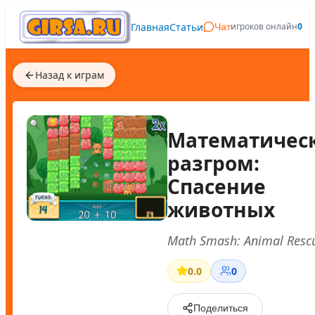
Главная
Статьи
игроков онлайн
0
Чат
Назад к играм
Математичес
разгром:
Спасение
животных
Math Smash: Animal Resc
0.0
0
Поделиться