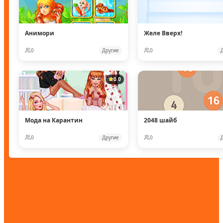
Анимори
Желе Вверх!
0
Другие
0
0.0
Мода на Карантин
2048 шайб
0
Другие
0