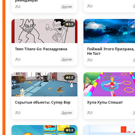
рейнджеры
0
0
Другие
0.0
Teen Titans Go: Раскадровка
Поймай Этого Призрака,
Не Тост
0
Другие
0
0.0
Скрытые объекты: Супер Вор
Хула-Хупы Спешат
0
Другие
0
0.0