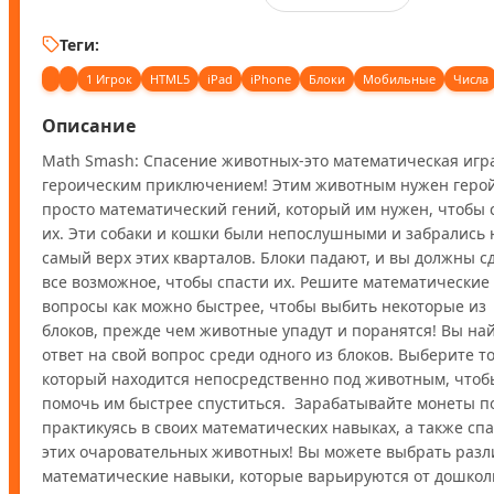
Теги:
1 Игрок
HTML5
iPad
iPhone
Блоки
Мобильные
Числа
Описание
Math Smash: Спасение животных-это математическая игра 
героическим приключением! Этим животным нужен герой,
просто математический гений, который им нужен, чтобы с
их. Эти собаки и кошки были непослушными и забрались н
самый верх этих кварталов. Блоки падают, и вы должны сд
все возможное, чтобы спасти их. Решите математические 
вопросы как можно быстрее, чтобы выбить некоторые из 
блоков, прежде чем животные упадут и поранятся! Вы най
ответ на свой вопрос среди одного из блоков. Выберите тот
который находится непосредственно под животным, чтобы
помочь им быстрее спуститься.  Зарабатывайте монеты по 
практикуясь в своих математических навыках, а также спа
этих очаровательных животных! Вы можете выбрать разл
математические навыки, которые варьируются от дошколь