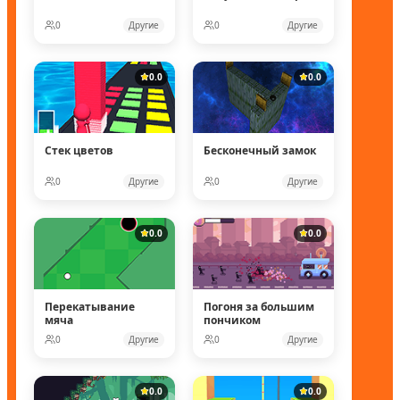
0
Другие
0
Другие
0.0
0.0
Стек цветов
Бесконечный замок
0
Другие
0
Другие
0.0
0.0
Перекатывание
Погоня за большим
мяча
пончиком
0
Другие
0
Другие
0.0
0.0