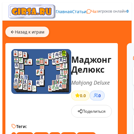
Главная
Статьи
игроков онлайн
0
Чат
Назад к играм
Маджонг
Делюкс
Mahjong Deluxe
0.0
0
Поделиться
Теги: