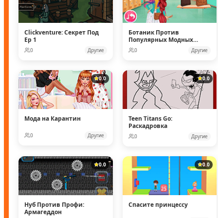
Clickventure: Секрет Под
Ботаник Против
Ep 1
Популярных Модных
Кукол
0
Другие
0
Другие
0.0
0.0
Мода на Карантин
Teen Titans Go:
Раскадровка
0
Другие
0
Другие
0.0
0.0
Нуб Против Профи:
Спасите принцессу
Армагеддон