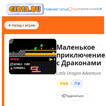
Главная
Статьи
игроков онлайн
0
Чат
Назад к играм
Маленькое
приключение
с Драконами
Little Dragon Adventure
0.0
0
Поделиться