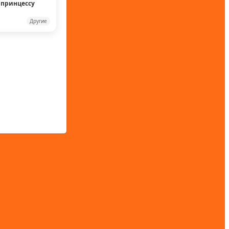
 принцессу
Другие