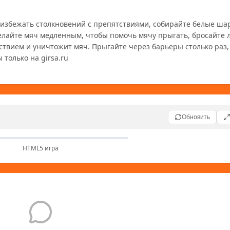
 избежать столкновений с препятствиями, собирайте белые шар
елайте мяч медленным, чтобы помочь мячу прыгать, бросайте л
ствием и уничтожит мяч. Прыгайте через барьеры столько раз, 
 только на girsa.ru
Обновить
HTML5 игра