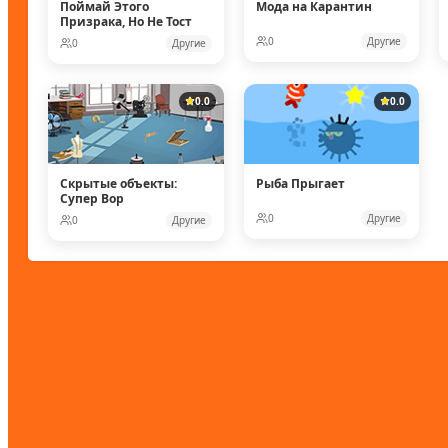
Поймай Этого
Мода на Карантин
Призрака, Но Не Тост
0
Другие
0
Другие
0.0
0.0
Скрытые объекты:
Рыба Прыгает
Супер Вор
0
Другие
0
Другие