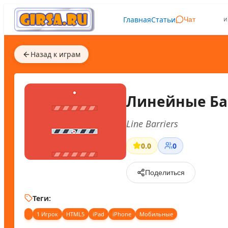
Главная
Статьи
и
Чат
Назад к играм
Линейные Б
Line Barriers
0.0
0
Поделиться
Теги:
1 Игрок
HTML5
iPad
iPhone
Мобильные