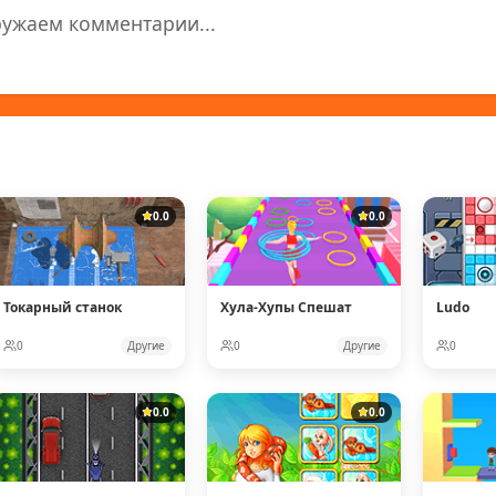
ружаем комментарии...
0.0
0.0
Токарный станок
Хула-Хупы Спешат
Ludo
0
Другие
0
Другие
0
0.0
0.0