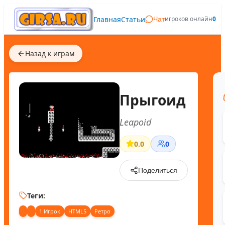
Главная
Статьи
игроков онлайн
0
Чат
Назад к играм
Прыгоид
Leapoid
0.0
0
Поделиться
Теги:
1 Игрок
HTML5
Ретро