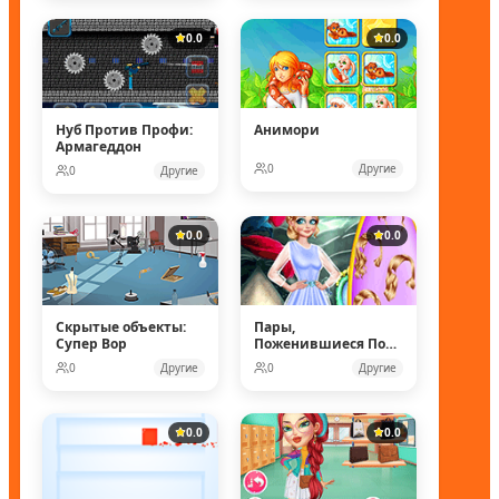
0.0
0.0
Нуб Против Профи:
Анимори
Армагеддон
0
Другие
0
Другие
0.0
0.0
Скрытые объекты:
Пары,
Супер Вор
Поженившиеся Под
Водой
0
Другие
0
Другие
0.0
0.0