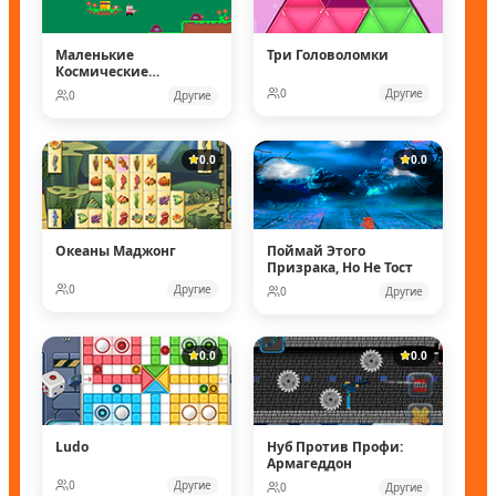
Маленькие
Три Головоломки
Космические
рейнджеры
0
Другие
0
Другие
0.0
0.0
Океаны Маджонг
Поймай Этого
Призрака, Но Не Тост
0
Другие
0
Другие
0.0
0.0
Ludo
Нуб Против Профи:
Армагеддон
0
Другие
0
Другие