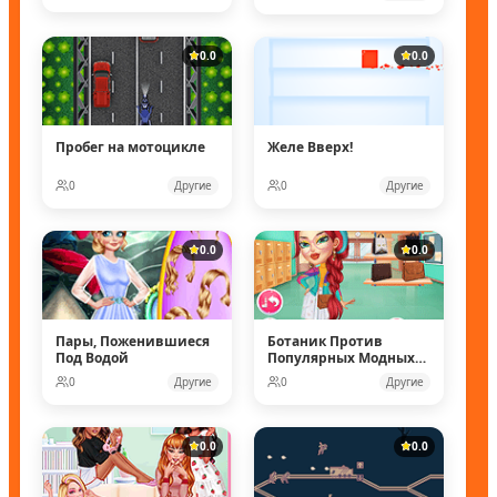
0.0
0.0
Пробег на мотоцикле
Желе Вверх!
0
Другие
0
Другие
0.0
0.0
Пары, Поженившиеся
Ботаник Против
Под Водой
Популярных Модных
Кукол
0
Другие
0
Другие
0.0
0.0