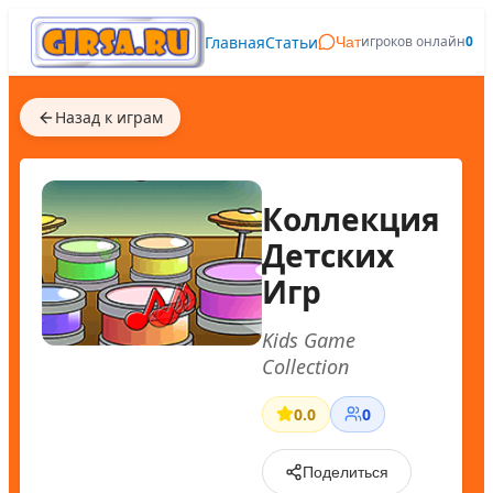
Главная
Статьи
игроков онлайн
0
Чат
Назад к играм
Коллекция
Детских
Игр
Kids Game
Collection
0.0
0
Поделиться