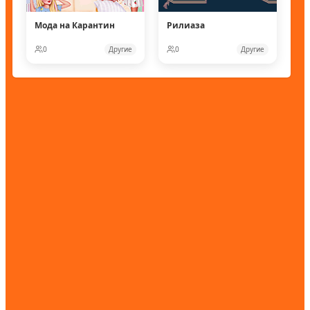
Мода на Карантин
Рилиаза
0
Другие
0
Другие