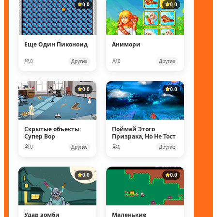
0.0
0.0
Еще Один Пиконоид
Анимори
0
Другие
0
Другие
0.0
0.0
Скрытые объекты:
Поймай Этого
Супер Вор
Призрака, Но Не Тост
0
Другие
0
Другие
0.0
0.0
Удар зомби
Маленькие