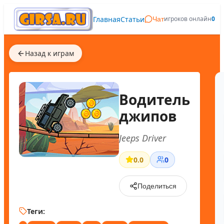
Главная
Статьи
игроков онлайн
0
Чат
Назад к играм
Водитель
джипов
Jeeps Driver
0.0
0
Поделиться
Теги: