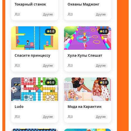
Токарный станок
Океаны Маджонг
0
Другие
0
Другие
0.0
0.0
Спасите принцессу
Хула-Хупы Спешат
0
Другие
0
Другие
0.0
0.0
Ludo
Мода на Карантин
0
Другие
0
Другие