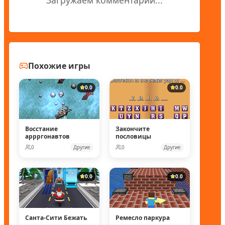
Похожие игры
0.0
0.0
Восстание
Закончите
аррргонавтов
пословицы
0
Другие
0
Другие
0.0
0.0
Санта-Сити Бежать
Ремесло паркура