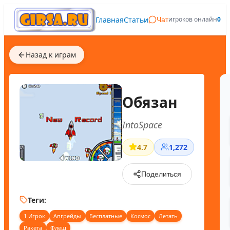
Главная
Статьи
игроков онлайн
0
Чат
Назад к играм
Обязан
IntoSpace
4.7
1,272
Поделиться
Теги:
1 Игрок
Апгрейды
Бесплатные
Космос
Летать
Ракета
Флеш