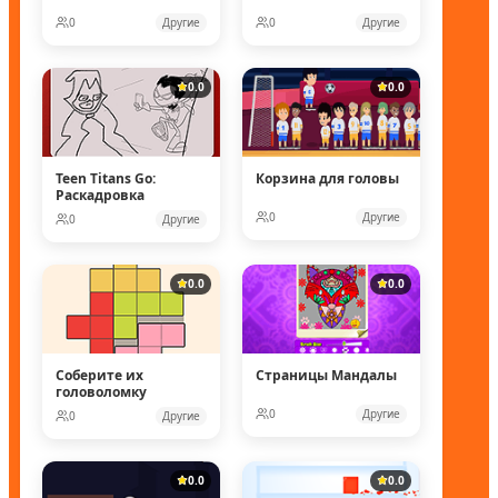
0
Другие
0
Другие
0.0
0.0
Teen Titans Go:
Корзина для головы
Раскадровка
0
Другие
0
Другие
0.0
0.0
Соберите их
Страницы Мандалы
головоломку
0
Другие
0
Другие
0.0
0.0