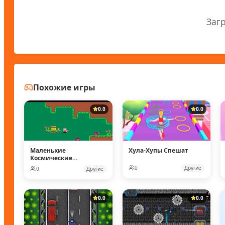
Заг
Похожие игры
0.0
0.0
Маленькие
Хула-Хупы Спешат
Космические
рейнджеры
0
Другие
0
Другие
0.0
0.0