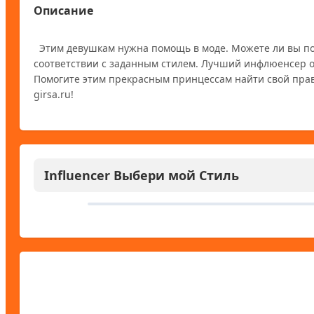
Описание
  Этим девушкам нужна помощь в моде. Можете ли вы помочь им выбрать лучший модный тренд? Выберите карточку и оденьте кукол в 
соответствии с заданным стилем. Лучший инфлюенсер о
Помогите этим прекрасным принцессам найти свой правил
Influencer Выбери мой Стиль