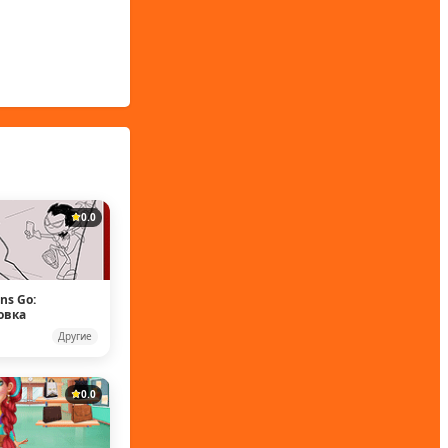
0.0
ans Go:
овка
Другие
0.0