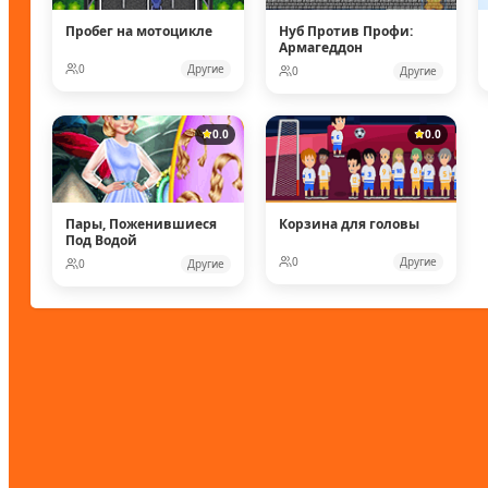
Пробег на мотоцикле
Нуб Против Профи:
Армагеддон
0
Другие
0
Другие
0.0
0.0
Пары, Поженившиеся
Корзина для головы
Под Водой
0
Другие
0
Другие