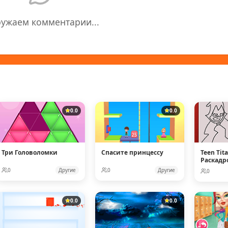
ружаем комментарии...
0.0
0.0
Три Головоломки
Спасите принцессу
Teen Tit
Раскадр
0
Другие
0
Другие
0
0.0
0.0