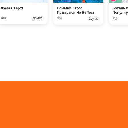
Желе Вверх!
Поймай Этого
Ботаник
Призрака, Но Не Тост
Популя
Кукол
0
Другие
0
Другие
0