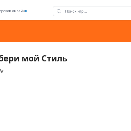
гроков онлайн
0
ыбери мой Стиль
le