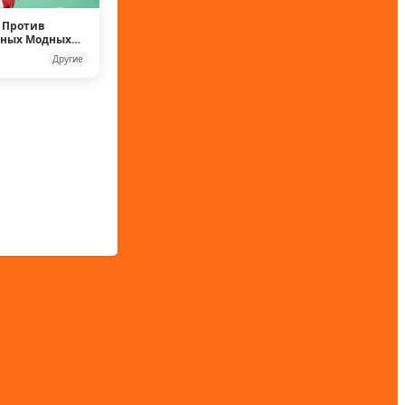
 Против
рных Модных
Другие