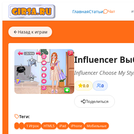
Главная
Статьи
и
Чат
Назад к играм
Influencer В
Influencer Choose My Sty
0.0
0
Поделиться
Теги:
1 Игрок
HTML5
iPad
iPhone
Мобильные