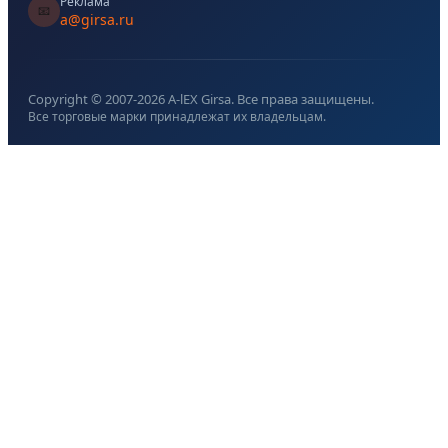
Реклама
📧
a@girsa.ru
Copyright © 2007-
2026
A-lEX Girsa. Все права защищены.
Все торговые марки принадлежат их владельцам.