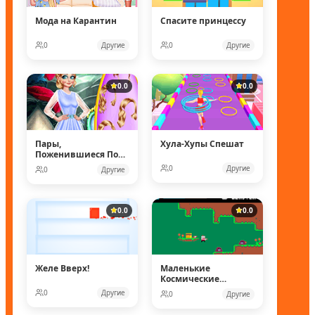
Мода на Карантин
Спасите принцессу
0
Другие
0
Другие
0.0
0.0
Пары,
Хула-Хупы Спешат
Поженившиеся Под
Водой
0
Другие
0
Другие
0.0
0.0
Желе Вверх!
Маленькие
Космические
рейнджеры
0
Другие
0
Другие