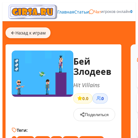
Главная
Статьи
игроков онлайн
0
Чат
Назад к играм
Бей
Злодеев
Hit Villains
0.0
0
Поделиться
Теги: