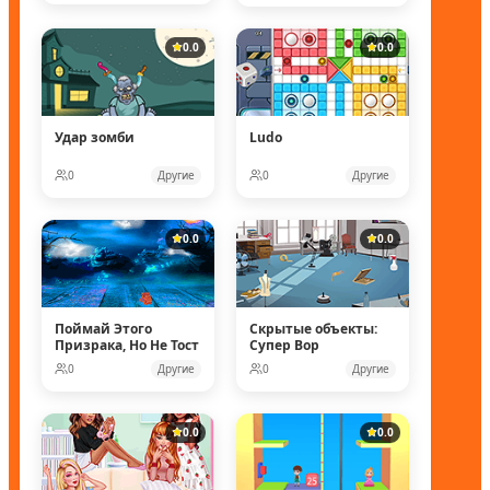
0.0
0.0
Удар зомби
Ludo
0
Другие
0
Другие
0.0
0.0
Поймай Этого
Скрытые объекты:
Призрака, Но Не Тост
Супер Вор
0
Другие
0
Другие
0.0
0.0