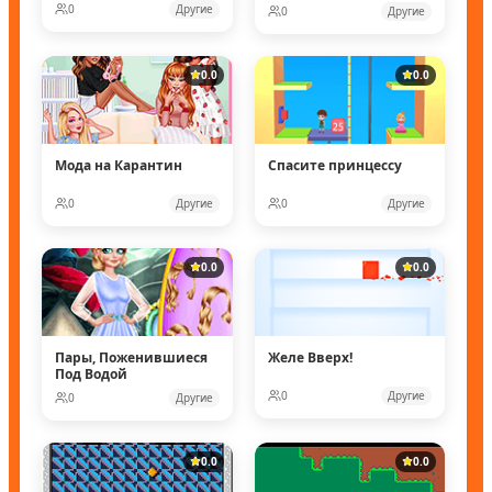
0
Другие
0
Другие
0.0
0.0
Мода на Карантин
Спасите принцессу
0
Другие
0
Другие
0.0
0.0
Пары, Поженившиеся
Желе Вверх!
Под Водой
0
Другие
0
Другие
0.0
0.0