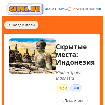
Главная
Статьи
игроков онлайн
0
Чат
Назад к играм
Скрытые
места:
Индонезия
Hidden Spots:
Indonesia
0.0
0
Поделиться