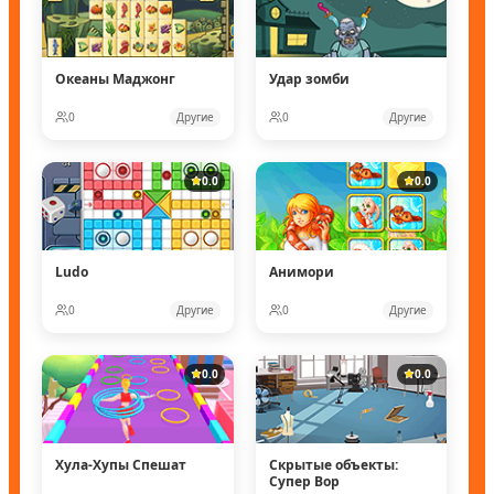
Океаны Маджонг
Удар зомби
0
Другие
0
Другие
0.0
0.0
Ludo
Анимори
0
Другие
0
Другие
0.0
0.0
Хула-Хупы Спешат
Скрытые объекты:
Супер Вор