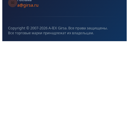
📧
a@girsa.ru
Copyright © 2007-
2026
A-lEX Girsa. Все права защищены.
Все торговые марки принадлежат их владельцам.