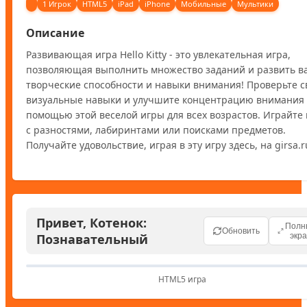
1 Игрок
HTML5
iPad
iPhone
Мобильные
Мультики
Описание
Развивающая игра Hello Kitty - это увлекательная игра, 
позволяющая выполнить множество заданий и развить в
творческие способности и навыки внимания! Проверьте св
визуальные навыки и улучшите концентрацию внимания с
помощью этой веселой игры для всех возрастов. Играйте 
с разностями, лабиринтами или поисками предметов. 
Получайте удовольствие, играя в эту игру здесь, на girsa.r
Привет, Котенок:
Полн
Обновить
Познавательный
экр
HTML5 игра