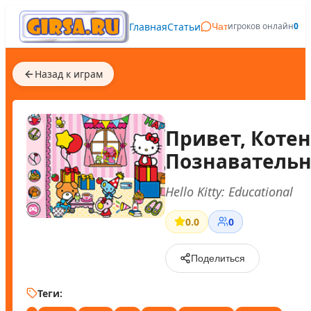
Главная
Статьи
игроков онлайн
0
Чат
Назад к играм
Привет, Котен
Познаватель
Hello Kitty: Educational
0.0
0
Поделиться
Теги: