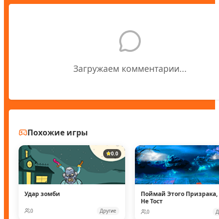
Загружаем комментарии...
Похожие игры
0.0
Удар зомби
Поймай Этого Призрака,
Не Тост
0
Другие
0
Д