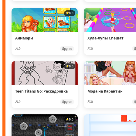
0.0
Анимори
Хула-Хупы Спешат
0
Другие
0
Д
0.0
Teen Titans Go: Раскадровка
Мода на Карантин
0
Другие
0
Д
0.0