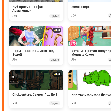
Нуб Против Профи:
Желе Вверх!
Армагеддон
0
Д
0
Другие
0.0
Пары, Поженившиеся Под
Ботаник Против Популя
Водой
Модных Кукол
0
Другие
0
Д
0.0
Clickventure: Секрет Под Ep 1
Книжка-раскраска Дино
0
Другие
0
Д