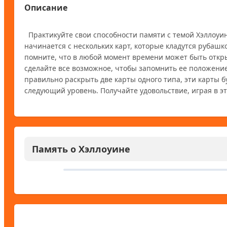
Описание
  Практикуйте свои способности памяти с темой Хэллоуина, играя в эту игру памяти Хэллоуина. Каждый раунд в Halloween Memory 
начинается с нескольких карт, которые кладутся рубашко
помните, что в любой момент времени может быть открыта
сделайте все возможное, чтобы запомнить ее положение,
правильно раскрыть две карты одного типа, эти карты бу
Память о Хэллоуине