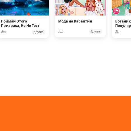
Поймай Этого
Мода на Карантин
Ботаник
Призрака, Но Не Тост
Популя
Кукол
0
Другие
0
Другие
0