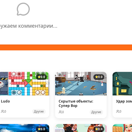
ружаем комментарии...
0.0
0.0
Ludo
Скрытые объекты:
Удар зо
Супер Вор
0
Другие
0
0
Другие
0.0
0.0