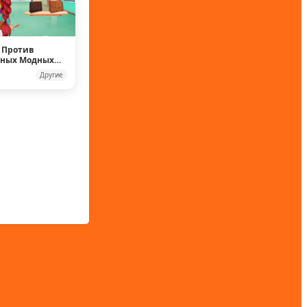
 Против
рных Модных
Другие