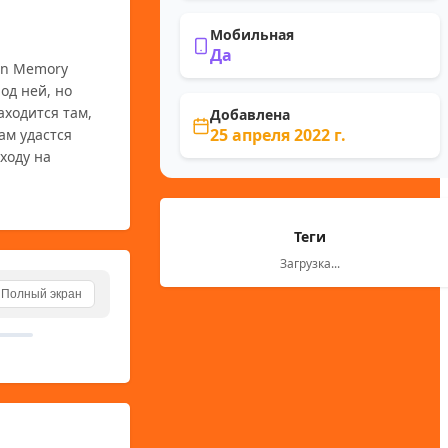
Мобильная
Да
д ней, но 
ходится там, 
Добавлена
25 апреля 2022 г.
м удастся 
оду на 
Теги
Загрузка...
Полный экран