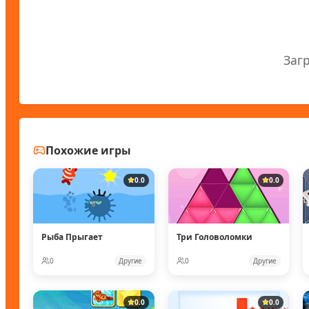
Заг
Похожие игры
0.0
0.0
Рыба Прыгает
Три Головоломки
0
Другие
0
Другие
0.0
0.0