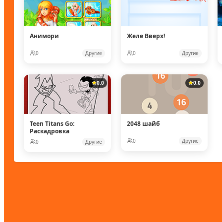
Анимори
Желе Вверх!
0
Другие
0
Другие
0.0
0.0
Teen Titans Go:
2048 шайб
Раскадровка
0
Другие
0
Другие