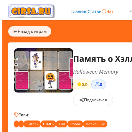
Главная
Статьи
и
Чат
Назад к играм
Память о Хэл
Halloween Memory
0.0
0
Поделиться
Теги:
1 Игрок
HTML5
iPad
iPhone
Мобильные