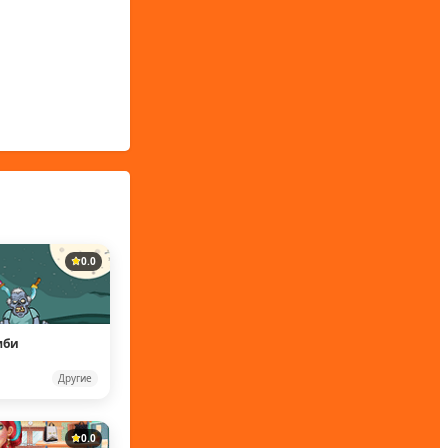
0.0
мби
Другие
0.0