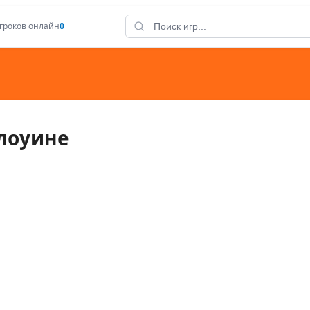
гроков онлайн
0
лоуине