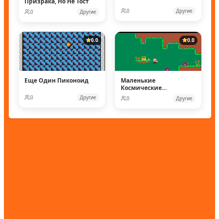
Призрака, Но Не Тост
0
Другие
0
Другие
0.0
0.0
Еще Один Пиконоид
Маленькие
Космические
рейнджеры
0
Другие
0
Другие