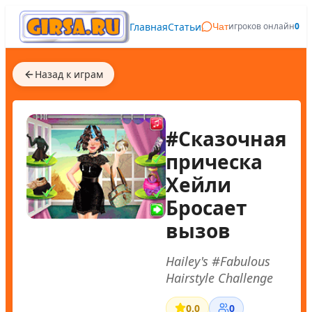
Главная
Статьи
игроков онлайн
0
Чат
Назад к играм
#Сказочная
прическа
Хейли
Бросает
вызов
Hailey's #Fabulous
Hairstyle Challenge
0.0
0