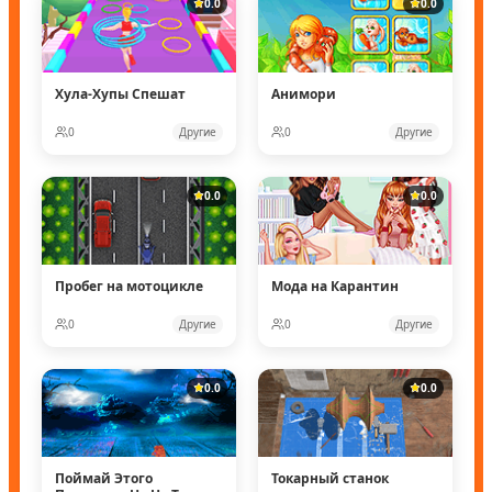
0.0
0.0
Хула-Хупы Спешат
Анимори
0
Другие
0
Другие
0.0
0.0
Пробег на мотоцикле
Мода на Карантин
0
Другие
0
Другие
0.0
0.0
Поймай Этого
Токарный станок