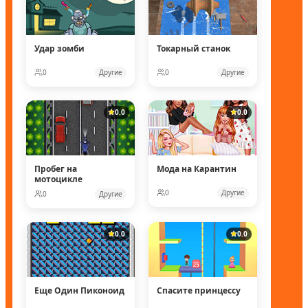
Удар зомби
Токарный станок
0
Другие
0
Другие
0.0
0.0
Пробег на
Мода на Карантин
мотоцикле
0
Другие
0
Другие
0.0
0.0
Еще Один Пиконоид
Спасите принцессу