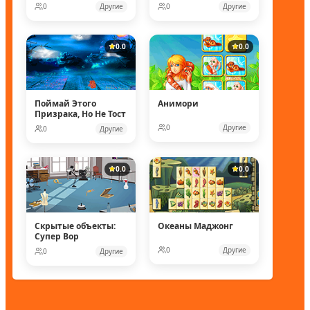
0
Другие
0
Другие
0.0
0.0
Поймай Этого
Анимори
Призрака, Но Не Тост
0
Другие
0
Другие
0.0
0.0
Скрытые объекты:
Океаны Маджонг
Супер Вор
0
Другие
0
Другие