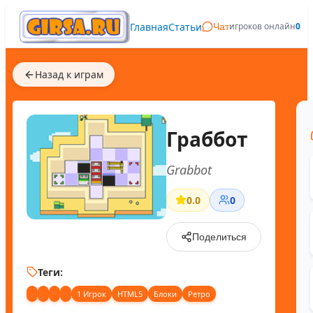
Главная
Статьи
игроков онлайн
0
Чат
Назад к играм
Граббот
Grabbot
0.0
0
Поделиться
Теги:
1 Игрок
HTML5
Блоки
Ретро