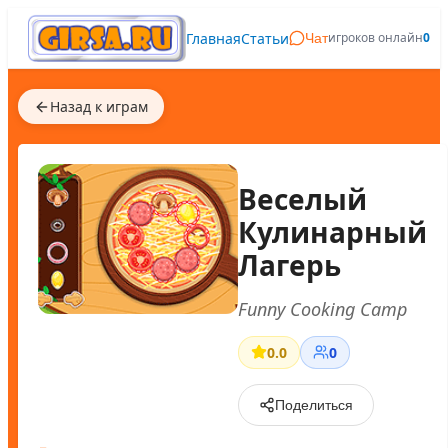
Главная
Статьи
игроков онлайн
0
Чат
Назад к играм
Веселый
Кулинарный
Лагерь
Funny Cooking Camp
0.0
0
Поделиться