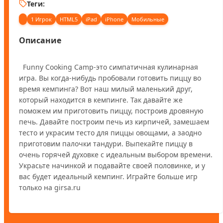
Теги:
1 Игрок
HTML5
iPad
iPhone
Мобильные
Описание
  Funny Cooking Camp-это симпатичная кулинарная 
игра. Вы когда-нибудь пробовали готовить пиццу во 
время кемпинга? Вот наш милый маленький друг, 
который находится в кемпинге. Так давайте же 
поможем им приготовить пиццу, построив дровяную 
печь. Давайте построим печь из кирпичей, замешаем 
тесто и украсим тесто для пиццы овощами, а заодно 
приготовим палочки тандури. Выпекайте пиццу в 
очень горячей духовке с идеальным выбором времени. 
Украсьте начинкой и подавайте своей половинке, и у 
вас будет идеальный кемпинг. Играйте больше игр 