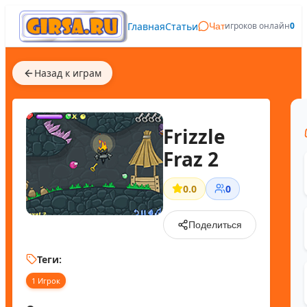
Главная
Статьи
игроков онлайн
0
Чат
Назад к играм
Frizzle
Fraz 2
0.0
0
Поделиться
Теги:
1 Игрок