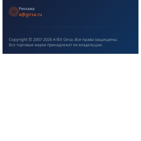
Реклама
📧
a@girsa.ru
Copyright © 2007-
2026
A-lEX Girsa. Все права защищены.
Все торговые марки принадлежат их владельцам.