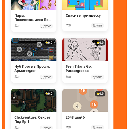
Пары,
Спасите принцессу
Поженившиеся Под
Водой
0
Другие
0
Другие
0.0
0.0
Нуб Против Профи:
Teen Titans Go:
Армагеддон
Раскадровка
0
Другие
0
Другие
0.0
0.0
Clickventure: Секрет
2048 шайб
Под Ep 1
0
Другие
0
Другие