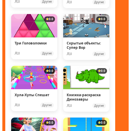
рейнджеры
0
Другие
0
Другие
0.0
0.0
Три Головоломки
Скрытые объекты:
Супер Вор
0
Другие
0
Другие
0.0
0.0
Хула-Хупы Спешат
Книжка-раскраска
Динозавры
0
Другие
0
Другие
0.0
0.0