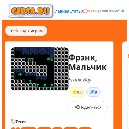
Главная
Статьи
игроков онлайн
0
Чат
Назад к играм
Фрэнк,
Мальчик
Frank Boy
0.0
0
Поделиться
Теги: