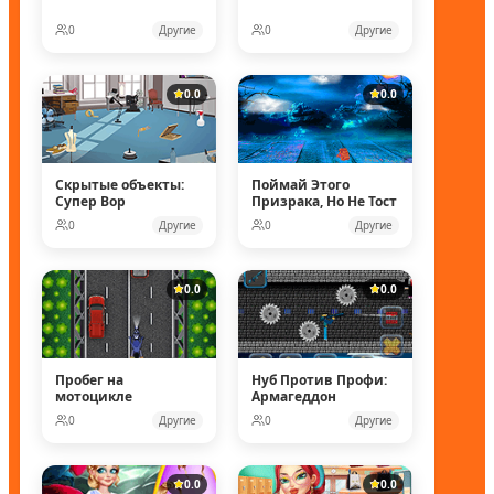
0
Другие
0
Другие
0.0
0.0
Скрытые объекты:
Поймай Этого
Супер Вор
Призрака, Но Не Тост
0
Другие
0
Другие
0.0
0.0
Пробег на
Нуб Против Профи:
мотоцикле
Армагеддон
0
Другие
0
Другие
0.0
0.0