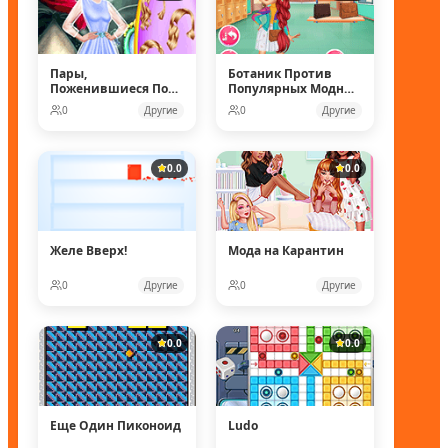
Пары,
Ботаник Против
Поженившиеся Под
Популярных Модных
Водой
Кукол
0
Другие
0
Другие
0.0
0.0
Желе Вверх!
Мода на Карантин
0
Другие
0
Другие
0.0
0.0
Еще Один Пиконоид
Ludo