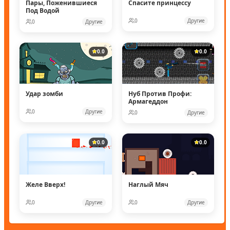
Пары, Поженившиеся
Спасите принцессу
Под Водой
0
Другие
0
Другие
0.0
0.0
Удар зомби
Нуб Против Профи:
Армагеддон
0
Другие
0
Другие
0.0
0.0
Желе Вверх!
Наглый Мяч
0
Другие
0
Другие