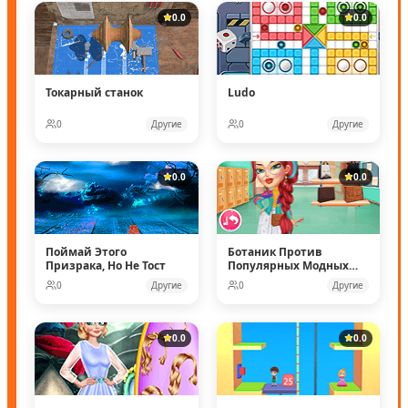
0.0
0.0
Токарный станок
Ludo
0
Другие
0
Другие
0.0
0.0
Поймай Этого
Ботаник Против
Призрака, Но Не Тост
Популярных Модных
Кукол
0
Другие
0
Другие
0.0
0.0