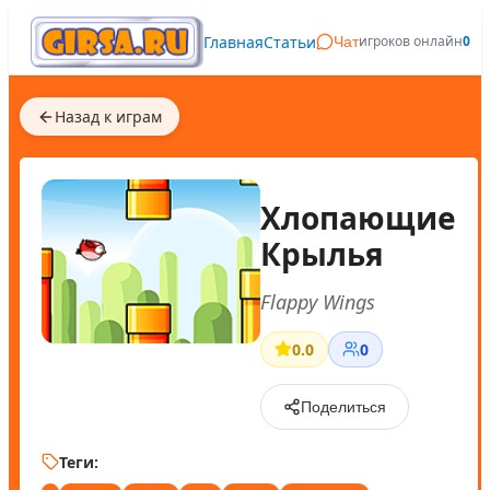
Главная
Статьи
игроков онлайн
0
Чат
Назад к играм
Хлопающие
Крылья
Flappy Wings
0.0
0
Поделиться
Теги: