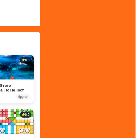
0.0
Этого
, Но Не Тост
Другие
0.0