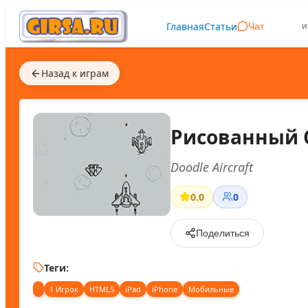
Главная
Статьи
и
Чат
Назад к играм
Рисованный 
Doodle Aircraft
0.0
0
Поделиться
Теги:
1 Игрок
HTML5
iPad
iPhone
Мобильные