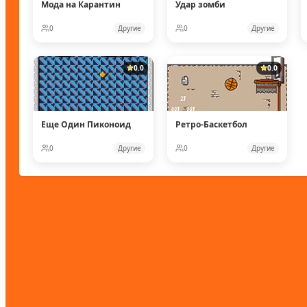
Мода на Карантин
Удар зомби
0
Другие
0
Другие
0.0
0.0
Еще Один Пиконоид
Ретро-Баскетбол
0
Другие
0
Другие