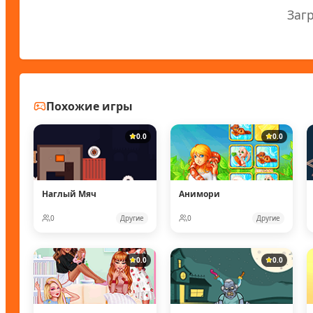
Заг
Похожие игры
0.0
0.0
Наглый Мяч
Анимори
0
Другие
0
Другие
0.0
0.0