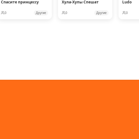
Спасите принцессу
Хула-Хупы Спешат
Ludo
0
Другие
0
Другие
0