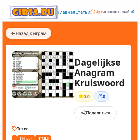
Главная
Статьи
игроков онлайн
0
Чат
Назад к играм
Dagelijkse
Anagram
Kruiswoord
0.0
0
Поделиться
Теги:
1 Игрок
HTML5