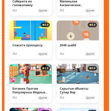
Соберите их
Маленькие
головоломку
Космические
рейнджеры
0
Другие
0
Другие
0.0
0.0
Спасите принцессу
2048 шайб
0
Другие
0
Другие
0.0
0.0
Ботаник Против
Скрытые объекты:
Популярных Модных
Супер Вор
Кукол
0
Другие
0
Другие