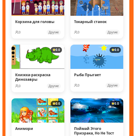
Корзина для головы
Токарный станок
0
Другие
0
Другие
0.0
0.0
Книжка-раскраска
Рыба Прыгает
Динозавры
0
Другие
0
Другие
0.0
0.0
Анимори
Поймай Этого
Призрака, Но Не Тост