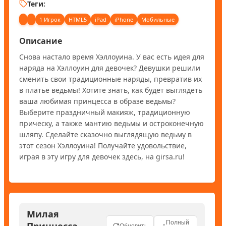
Теги:
1 Игрок
HTML5
iPad
iPhone
Мобильные
Описание
Снова настало время Хэллоуина. У вас есть идея для 
наряда на Хэллоуин для девочек? Девушки решили 
сменить свои традиционные наряды, превратив их 
в платье ведьмы! Хотите знать, как будет выглядеть 
ваша любимая принцесса в образе ведьмы? 
Выберите праздничный макияж, традиционную 
прическу, а также мантию ведьмы и остроконечную 
шляпу. Сделайте сказочно выглядящую ведьму в 
этот сезон Хэллоуина! Получайте удовольствие, 
играя в эту игру для девочек здесь, на girsa.ru!
Милая
Полный
Принцесса-
Обновить