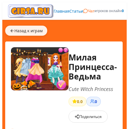
Главная
Статьи
игроков онлайн
0
Чат
Назад к играм
Милая
Принцесса-
Ведьма
Cute Witch Princess
0.0
0
Поделиться