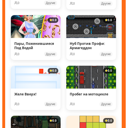
0
Другие
0
Другие
0.0
0.0
Пары, Поженившиеся
Нуб Против Профи:
Под Водой
Армагеддон
0
Другие
0
Другие
0.0
0.0
Желе Вверх!
Пробег на мотоцикле
0
Другие
0
Другие
0.0
0.0